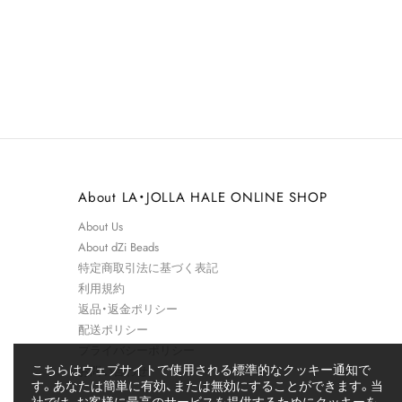
About LA・JOLLA HALE ONLINE SHOP
About Us
About dZi Beads
特定商取引法に​基づく​表記
利用規約
返品・返金ポリシー
配送ポリシー
プライバシーポリシー
こちらはウェブサイトで使用される標準的なクッキー通知で
お問い合わせ
す。あなたは簡単に有効、または無効にすることができます。当