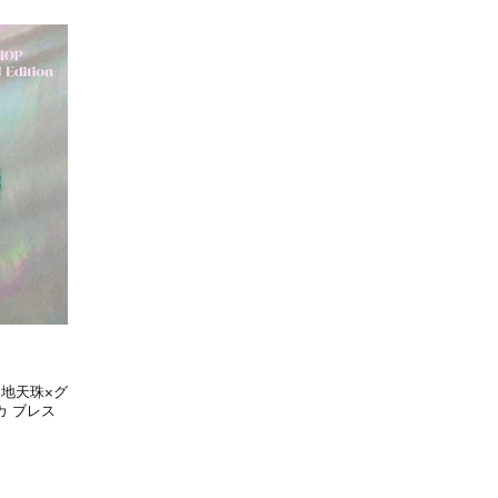
P】天地天珠×グ
カ ブレス