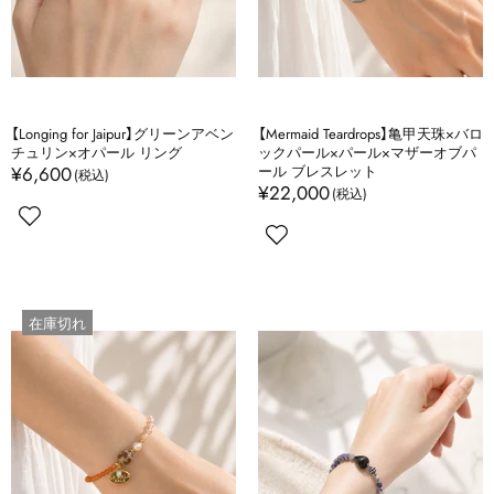
【Longing for Jaipur】グリーンアベン
【Mermaid Teardrops】亀甲天珠×バロ
チュリン×オパール リング
ックパール×パール×マザーオブパ
¥6,600
ール ブレスレット
¥22,000
在庫切れ