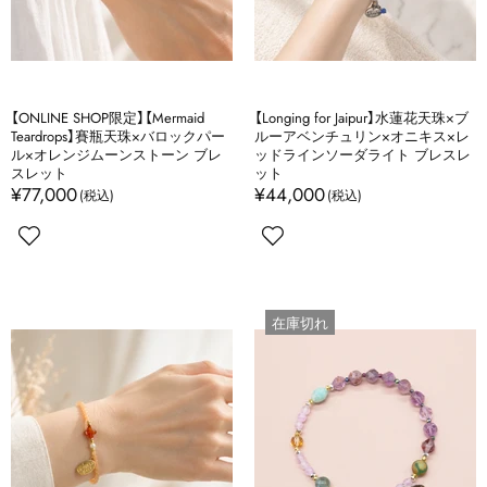
【ONLINE SHOP限定】【Mermaid
【Longing for Jaipur】水蓮花天珠×ブ
Teardrops】賽瓶天珠×バロックパー
ルーアベンチュリン×オニキス×レ
ル×オレンジムーンストーン ブレ
ッドラインソーダライト ブレスレ
スレット
ット
¥77,000
¥44,000
在庫切れ