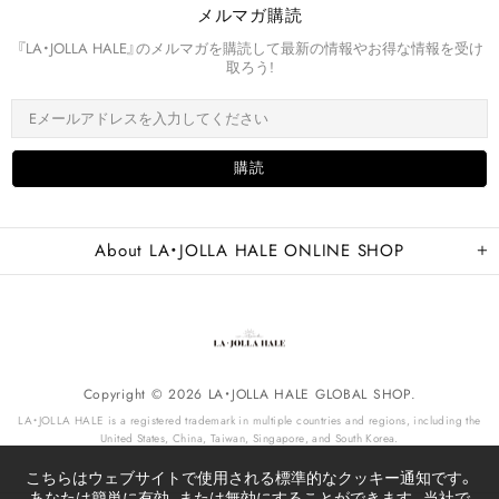
メルマガ購読
『LA・JOLLA HALE』のメルマガを購読して最新の情報やお得な情報を受け
取ろう!
About LA・JOLLA HALE ONLINE SHOP
Copyright © 2026 LA・JOLLA HALE GLOBAL SHOP.
LA・JOLLA HALE is a registered trademark in multiple countries and regions, including the
United States, China, Taiwan, Singapore, and South Korea.
こちらはウェブサイトで使用される標準的なクッキー通知です。
あなたは簡単に有効、または無効にすることができます。当社で