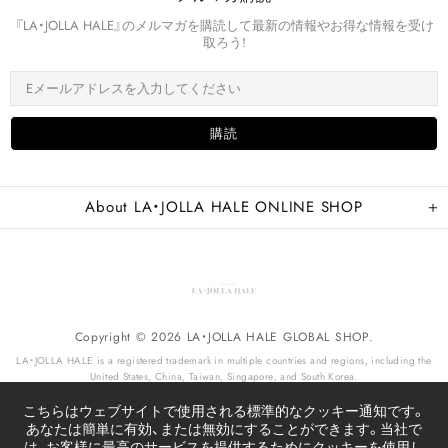
『LA・JOLLA HALE』のメルマガを購読して最新の情報やお得な情報を受け
取ろう!
About LA・JOLLA HALE ONLINE SHOP
Copyright © 2026 LA・JOLLA HALE GLOBAL SHOP.
LA・JOLLA HALE is a registered trademark in multiple countries and regions, including the
United States, China, Taiwan, Singapore, and South Korea.
こちらはウェブサイトで使用される標準的なクッキー通知です。
あなたは簡単に有効、または無効にすることができます。当社で
は、お客様に最高のサービスを提供するためにクッキーを使用し