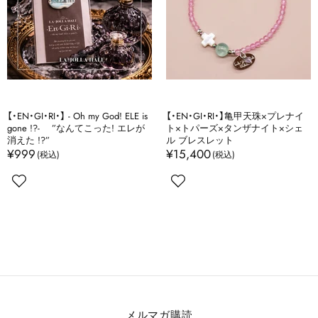
【・EN・GI・RI・】 - Oh my God! ELE is
【・EN・GI・RI・】亀甲天珠×プレナイ
gone !?- ”なんてこった! エレが
ト×トパーズ×タンザナイト×シェ
消えた !?”
ル ブレスレット
¥999
¥15,400
メルマガ購読