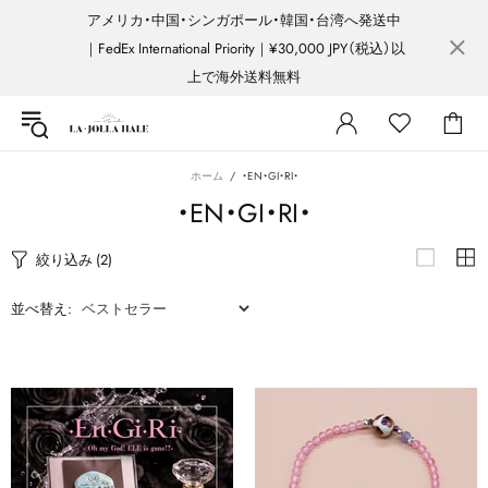
アメリカ・中国・シンガポール・韓国・台湾へ発送中
｜FedEx International Priority｜¥30,000 JPY（税込）以
上で海外送料無料
ホーム
・EN・GI・RI・
・EN・GI・RI・
絞り込み
(2)
並べ替え: