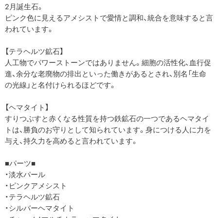
2月誕生石。
ピンク色に見えるアメシストで愛情と調和、統合を意味すると言
われています。
【テラヘルツ鉱石】
人工物でパワーストーンではありません。細胞の活性化、血行促
進、余分な老廃物の排出といった働きがあるとされ、別名「生命
の光線」と名付けられるほどです。
【ヘマタイト】
すりつぶすと赤くなる性質を持つ鉄鉱石の一つであるヘマタイ
トは、勝負のお守りとして知られています。身につける人に力を
与え、持久力を高めると言われています。
■パーツ■
・淡水パール
・ピンクアメシスト
・テラヘルツ鉱石
・シルバーヘマタイト