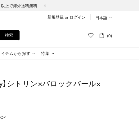
Y（税込）以上で海外送料無料
新規登録
or
ログイン
日本語
検索
(0)
アイテムから探す
特集
y Candy】シトリン×バロックパール×
HOP