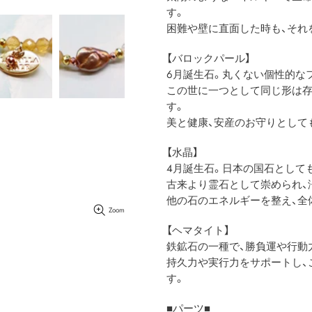
す。
困難や壁に直面した時も、それ
【バロックパール】
6月誕生石。丸くない個性的な
この世に一つとして同じ形は存
す。
美と健康、安産のお守りとして
【水晶】
4月誕生石。日本の国石として
古来より霊石として崇められ、
他の石のエネルギーを整え、全
Zoom
【ヘマタイト】
鉄鉱石の一種で、勝負運や行動
持久力や実行力をサポートし、
す。
■パーツ■