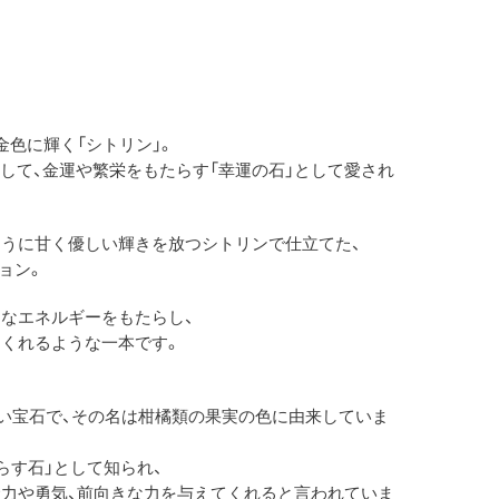
金色に輝く「シトリン」。
として、金運や繁栄をもたらす「幸運の石」として愛され
うに甘く優しい輝きを放つシトリンで仕立てた、
クション。
なエネルギーをもたらし、
くれるような一本です。
しい宝石で、その名は柑橘類の果実の色に由来していま
らす石」として知られ、
力や勇気、前向きな力を与えてくれると言われていま