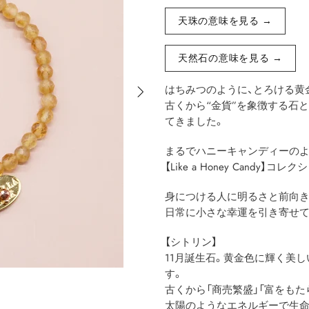
天珠の意味を見る →
天然石の意味を見る →
はちみつのように、とろける黄
古くから“金貨”を象徴する石
てきました。
まるでハニーキャンディーのよ
【Like a Honey Candy】コレ
身につける人に明るさと前向き
日常に小さな幸運を引き寄せて
【シトリン】
11月誕生石。黄金色に輝く美
す。
古くから「商売繁盛」「富をもた
太陽のようなエネルギーで生命