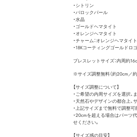
・シトリン
・バロックパール
・水晶
・ゴールドヘマタイト
・オレンジヘマタイト
・チャーム：オレンジヘマタイ
・18Kコーティングゴールドロ
ブレスレットサイズ：内周約16cm（
※サイズ調整無料（約20cm／約7.
【サイズ調整について】
・ご希望の内周サイズを選択、
・天然石やデザインの都合上、
・上記サイズまで無料で調整可
・20cmを超える場合はパー
せください。
【サイズ感の目安】