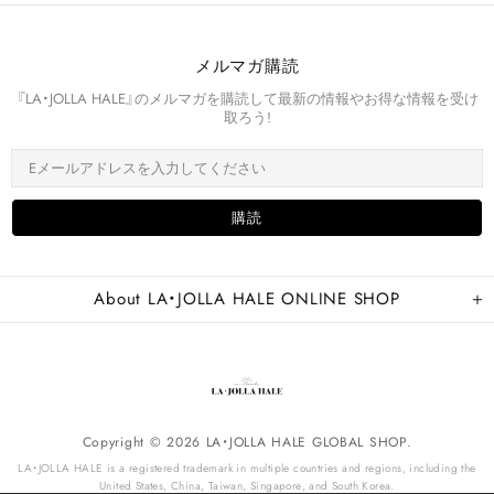
メルマガ購読
『LA・JOLLA HALE』のメルマガを購読して最新の情報やお得な情報を受け
取ろう!
About LA・JOLLA HALE ONLINE SHOP
Copyright © 2026 LA・JOLLA HALE GLOBAL SHOP.
LA・JOLLA HALE is a registered trademark in multiple countries and regions, including the
United States, China, Taiwan, Singapore, and South Korea.