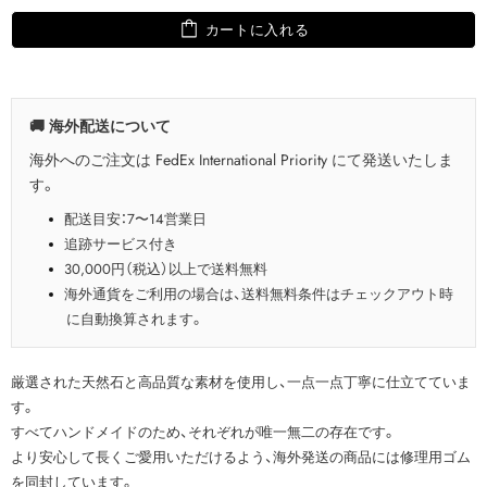
カートに入れる
🚚 海外配送について
海外へのご注文は FedEx International Priority にて発送いたしま
す。
配送目安：7〜14営業日
追跡サービス付き
30,000円（税込）以上で送料無料
海外通貨をご利用の場合は、送料無料条件はチェックアウト時
に自動換算されます。
厳選された天然石と高品質な素材を使用し、一点一点丁寧に仕立てていま
す。
すべてハンドメイドのため、それぞれが唯一無二の存在です。
より安心して長くご愛用いただけるよう、海外発送の商品には修理用ゴム
を同封しています。