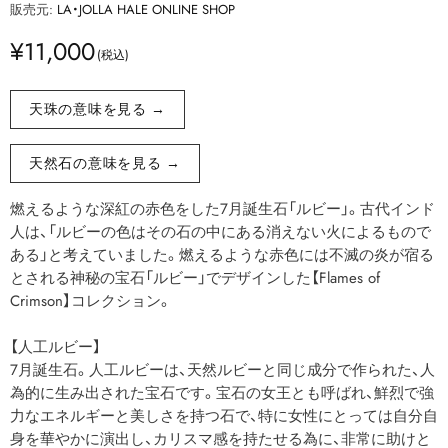
販売元:
LA・JOLLA HALE ONLINE SHOP
¥11,000
天珠の意味を見る →
天然石の意味を見る →
燃えるような深紅の赤色をした7月誕生石「ルビー」。古代インド
人は、「ルビーの色はその石の中にある消えない火によるもので
ある」と考えていました。燃えるような赤色には不滅の炎が宿る
とされる神秘の宝石「ルビー」でデザインした【Flames of
Crimson】コレクション。
【人工ルビー】
7月誕生石。人工ルビーは、天然ルビーと同じ成分で作られた、人
為的に生み出された宝石です。宝石の女王とも呼ばれ、鮮烈で強
力なエネルギーと美しさを持つ石で、特に女性にとっては自分自
身を華やかに演出し、カリスマ感を持たせる為に、非常に助けと