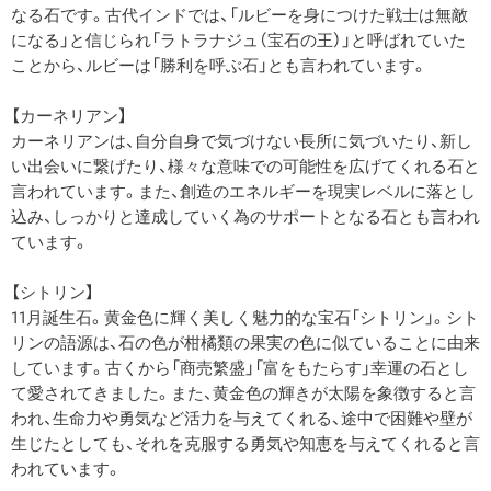
なる石です。古代インドでは、「ルビーを身につけた戦士は無敵
になる」と信じられ「ラトラナジュ（宝石の王）」と呼ばれていた
ことから、ルビーは「勝利を呼ぶ石」とも言われています。
【カーネリアン】
カーネリアンは、自分自身で気づけない長所に気づいたり、新し
い出会いに繋げたり、様々な意味での可能性を広げてくれる石と
言われています。また、創造のエネルギーを現実レベルに落とし
込み、しっかりと達成していく為のサポートとなる石とも言われ
ています。
【シトリン】
11月誕生石。黄金色に輝く美しく魅力的な宝石「シトリン」。シト
リンの語源は、石の色が柑橘類の果実の色に似ていることに由来
しています。古くから「商売繁盛」「富をもたらす」幸運の石とし
て愛されてきました。また、黄金色の輝きが太陽を象徴すると言
われ、生命力や勇気など活力を与えてくれる、途中で困難や壁が
生じたとしても、それを克服する勇気や知恵を与えてくれると言
われています。