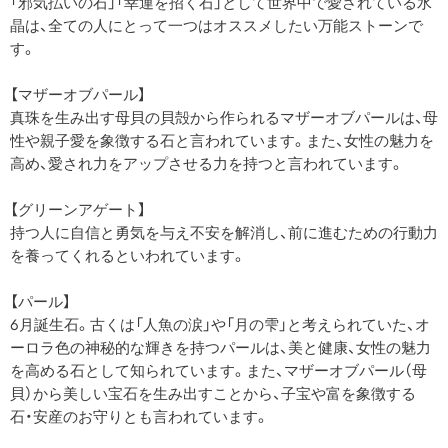
「邪気払いの石」「幸運を招く石」として世界中で愛されている水
晶は、全ての人にとって一つはオススメしたい万能ストーンで
す。
【マザーオブパール】
真珠を生み出す母貝の貝殻から作られるマザーオブパールは、母
性や親子愛を象徴する石と言われています。また、女性の魅力を
高め、愛され力をアップさせる力を持つと言われています。
【グリーンアゲート】
持つ人に自信と勇気を与え不安を解消し、前に進むための行動力
を養ってくれるといわれています。
【パール】
6月誕生石。古くは「人魚の涙」や「月の雫」と考えられていた、オ
ーロラ色の神秘的な輝きを持つパールは、美と健康、女性の魅力
を高める石として知られています。また、マザーオブパール（母
貝）から美しい宝石を生み出すことから、子宝や富を象徴する
石・安産のお守りとも言われています。