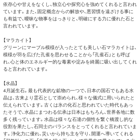
依存心や甘えをなくし、独立心や探究心を強めてくれると言われ
ています。また、固定概念からの解放や、悪習慣を遠ざける事に
も有益で、曖昧な物事をはっきりと、明確にする力に優れた石と
言われています。
【マラカイト】
グリーンにマーブル模様が入ったとても美しい石マラカイトは、
模様が羽を広げた孔雀を思わせることから「孔雀石」とも呼ば
れ、心と体のエネルギー的な毒素や淀みを綺麗に吸い出してくれ
ると言われています。
【水晶】
4月誕生石。最も代表的な鉱物の一つで、日本の国石でもある水
晶は、古来より霊石として崇められ、様々な儀式に用いられたと
伝えられています。古くは氷の化石と思われていた時代もあっ
たそうで、水晶にまつわる伝承は日本はもちろん、世界各地に数
多く残っています。水晶は様々な石達の個性を繋ぐ橋渡し的な
役割を果たし、石同士のバランスをとってくれると言われていま
す。浄化力に優れ、災いから持ち主を守り、開運へ導いてくれる