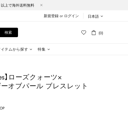
Y（税込）以上で海外送料無料
新規登録
or
ログイン
日本語
検索
(0)
アイテムから探す
特集
 Roses】ローズクォーツ×
ザーオブパール ブレスレット
HOP