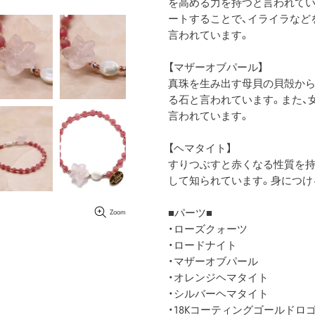
を高める力を持つと言われてい
ートすることで、イライラなど
言われています。
【マザーオブパール】
真珠を生み出す母貝の貝殻から
る石と言われています。また、
言われています。
【ヘマタイト】
すりつぶすと赤くなる性質を持
して知られています。身につけ
■パーツ■
Zoom
・ローズクォーツ
・ロードナイト
・マザーオブパール
・オレンジヘマタイト
・シルバーヘマタイト
・18Kコーティングゴールドロ