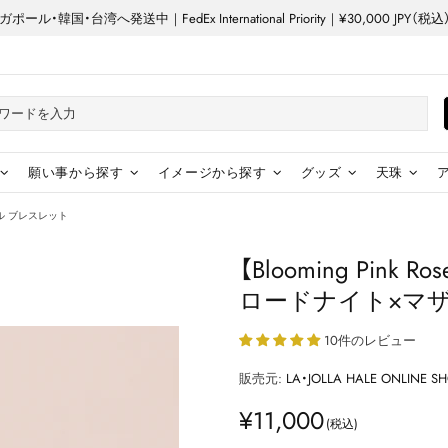
ル・韓国・台湾へ発送中｜FedEx International Priority｜¥30,000 JP
願い事から探す
イメージから探す
グッズ
天珠
パール ブレスレット
【Blooming Pink
ロードナイト×マ
10件のレビュー
販売元:
LA・JOLLA HALE ONLINE S
¥11,000