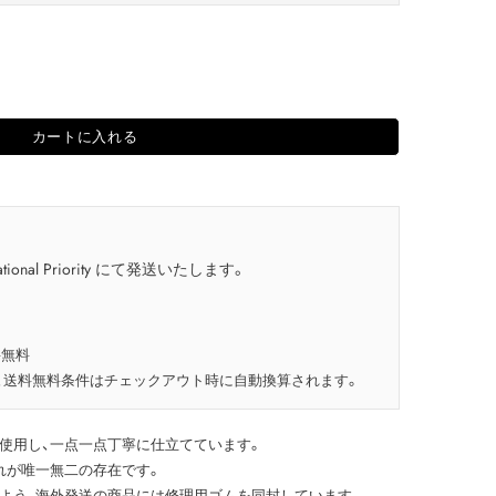
カートに入れる
tional Priority にて発送いたします。
料無料
、送料無料条件はチェックアウト時に自動換算されます。
使用し、一点一点丁寧に仕立てています。
れが唯一無二の存在です。
よう、海外発送の商品には修理用ゴムを同封しています。