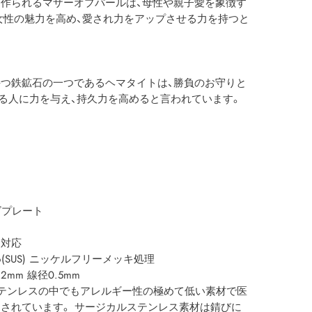
作られるマザーオブパールは、母性や親子愛を象徴す
女性の魅力を高め、愛され力をアップさせる力を持つと
つ鉄鉱石の一つであるヘマタイトは、勝負のお守りと
る人に力を与え、持久力を高めると言われています。
ト
ゴプレート
ー対応
(SUS) ニッケルフリーメッキ処理
mm 線径0.5mm
ステンレスの中でもアレルギー性の極めて低い素材で医
されています。 サージカルステンレス素材は錆びに