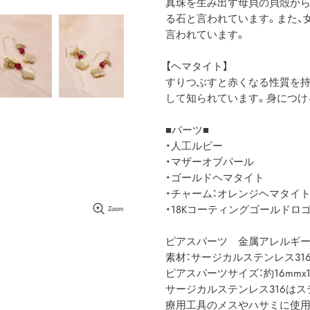
真珠を生み出す母貝の貝殻から
る石と言われています。また、
言われています。
【ヘマタイト】
すりつぶすと赤くなる性質を持
して知られています。身につけ
■パーツ■
・人工ルビー
・マザーオブパール
・ゴールドヘマタイト
・チャーム：オレンジヘマタイ
・18Kコーティングゴールドロ
Zoom
ピアスパーツ 金属アレルギ
素材：サージカルステンレス316
ピアスパーツサイズ：約16mmx12
サージカルステンレス316は
療用工具のメスやハサミに使用