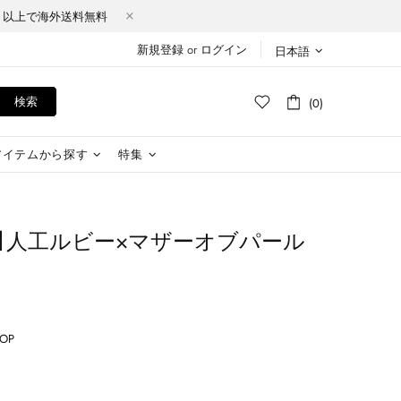
Y（税込）以上で海外送料無料
新規登録
or
ログイン
日本語
検索
(0)
アイテムから探す
特集
rimson】人工ルビー×マザーオブパール
HOP