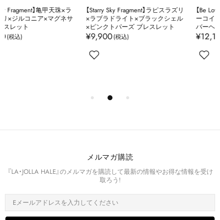
【Starry Sky Fragment】ラピスラズリ
【Be Loved Turquoise】キングマンタ
×ラブラドライト×ブラックシェル
ーコイズ×マザーオブパール×シル
×ピンクトパーズ ブレスレット
バーヘマタイト ブレスレット
¥9,900
¥12,100
メルマガ購読
『LA・JOLLA HALE』のメルマガを購読して最新の情報やお得な情報を受け
取ろう!