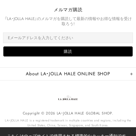
メルマガ購読
『LA・JOLLA HALE』のメルマガを購読して最新の情報やお得な情報を受け
取ろう!
About LA・JOLLA HALE ONLINE SHOP
Copyright © 2026 LA・JOLLA HALE GLOBAL SHOP.
LA・JOLLA HALE is a registered trademark in multiple countries and regions, including the
United States, China, Taiwan, Singapore, and South Korea.