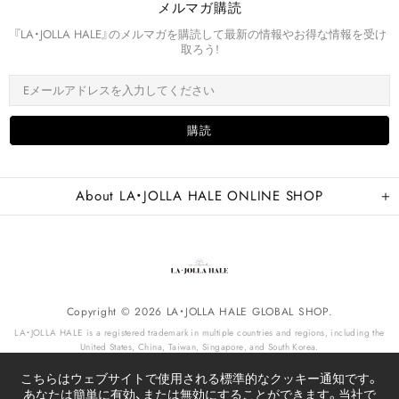
メルマガ購読
『LA・JOLLA HALE』のメルマガを購読して最新の情報やお得な情報を受け
取ろう!
About LA・JOLLA HALE ONLINE SHOP
Copyright © 2026 LA・JOLLA HALE GLOBAL SHOP.
LA・JOLLA HALE is a registered trademark in multiple countries and regions, including the
United States, China, Taiwan, Singapore, and South Korea.
こちらはウェブサイトで使用される標準的なクッキー通知です。
あなたは簡単に有効、または無効にすることができます。当社で