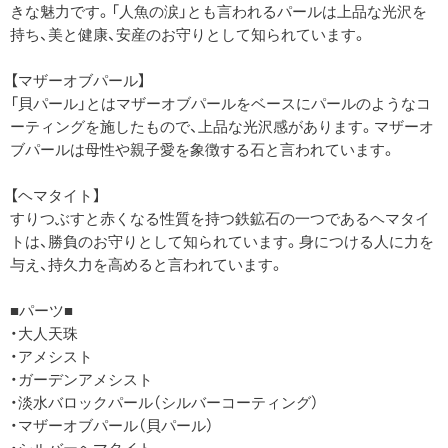
きな魅力です。「人魚の涙」とも言われるパールは上品な光沢を
持ち、美と健康、安産のお守りとして知られています。
【マザーオブパール】
「貝パール」とはマザーオブパールをベースにパールのようなコ
ーティングを施したもので、上品な光沢感があります。マザーオ
ブパールは母性や親子愛を象徴する石と言われています。
【ヘマタイト】
すりつぶすと赤くなる性質を持つ鉄鉱石の一つであるヘマタイ
トは、勝負のお守りとして知られています。身につける人に力を
与え、持久力を高めると言われています。
■パーツ■
・大人天珠
・アメシスト
・ガーデンアメシスト
・淡水バロックパール（シルバーコーティング）
・マザーオブパール（貝パール）