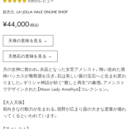
10件のレビュー
販売元:
LA・JOLLA HALE ONLINE SHOP
¥44,000
天珠の意味を見る →
天然石の意味を見る →
月の女神に救われ、水晶となった女官アメシスト。悔い改めた酒
神バッカスが葡萄酒を注ぎ、石は美しい紫の宝石へと生まれ変わ
りました。ギリシャ神話が紡ぐ“癒しと再生”の象徴、アメシスト
でデザインされた【Moon Lady Amethyst】コレクション。
【大人天珠】
前向きな行動力が生まれる、視野が広まり器の大きな度量が備わ
ってくるといわれています。
【アメシスト】