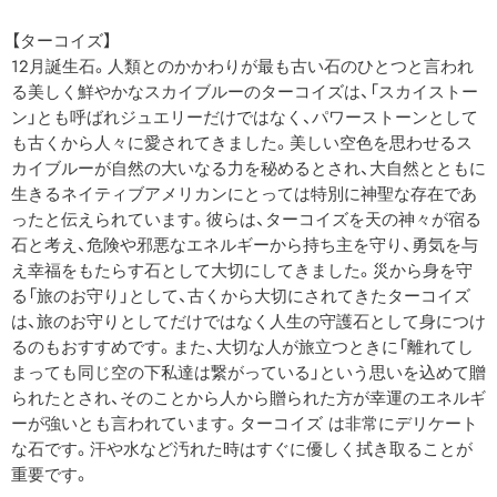
【ターコイズ】
12月誕生石。人類とのかかわりが最も古い石のひとつと言われ
る美しく鮮やかなスカイブルーのターコイズは、「スカイストー
ン」とも呼ばれジュエリーだけではなく、パワーストーンとして
も古くから人々に愛されてきました。美しい空色を思わせるス
カイブルーが自然の大いなる力を秘めるとされ、大自然とともに
生きるネイティブアメリカンにとっては特別に神聖な存在であ
ったと伝えられています。彼らは、ターコイズを天の神々が宿る
石と考え、危険や邪悪なエネルギーから持ち主を守り、勇気を与
え幸福をもたらす石として大切にしてきました。災から身を守
る「旅のお守り」として、古くから大切にされてきたターコイズ
は、旅のお守りとしてだけではなく人生の守護石として身につけ
るのもおすすめです。また、大切な人が旅立つときに「離れてし
まっても同じ空の下私達は繋がっている」という思いを込めて贈
られたとされ、そのことから人から贈られた方が幸運のエネルギ
ーが強いとも言われています。ターコイズ は非常にデリケート
な石です。汗や水など汚れた時はすぐに優しく拭き取ることが
重要です。