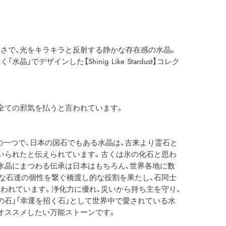
さで、光をキラキラと反射する静かな存在感の水晶。
」でデザインした【Shinig Like Stardust】コレク
全ての邪気を払うと言われています。
の一つで、日本の国石でもある水晶は、古来より霊石と
いられたと伝えられています。古くは氷の化石と思わ
水晶にまつわる伝承は日本はもちろん、世界各地に数
な石達の個性を繋ぐ橋渡し的な役割を果たし、石同士
われています。浄化力に優れ、災いから持ち主を守り、
の石」「幸運を招く石」として世界中で愛されている水
オススメしたい万能ストーンです。