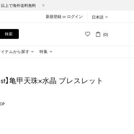
Y（税込）以上で海外送料無料
新規登録
or
ログイン
日本語
検索
(0)
アイテムから探す
特集
Stardust】亀甲天珠×水晶 ​ブレスレット
HOP