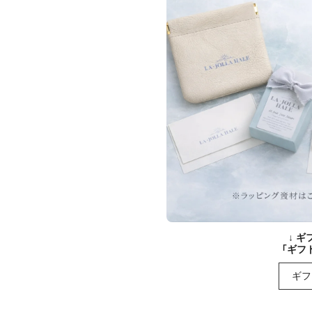
↓ 
「ギフ
ギフ