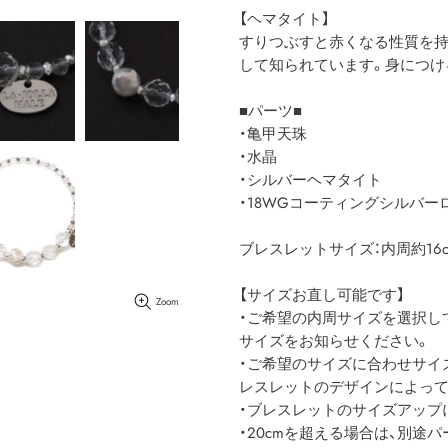
【ヘマタイト】
すりつぶすと赤くなる性質を持
して知られています。身につけ
■パーツ■
・亀甲天珠
・水晶
・シルバーヘマタイト
・18WGコーティングシルバー
ブレスレットサイズ：内周約16c
【サイズお直し可能です】
Zoom
・ご希望の内周サイズを選択し
サイズをお知らせください。
・ご希望のサイズに合わせサイ
レスレットのデザインによって
・ブレスレットのサイズアップに
・20cmを超える場合は、別途