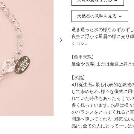
天然石の意味を見る →
透き通った氷の様なみずみずし
夜空に浮かぶ星屑の様に光り輝く「水晶
ション。
【亀甲天珠】
延命や長寿、または金運上昇と
【水晶】
4月誕生石。最も代表的な鉱物
して崇められ、様々な儀式に用
れていた時代もあったそうで、
多く残っています。水晶は様々
のバランスをとってくれると言
開運へ導いてくれる「邪気払い
晶は、全ての人にとって一つは