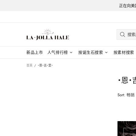
正在向美国
新品上市
人气排行榜
按诞生石搜索
按素材搜索
首頁
・恩・吉・里・
・恩・
Sort: