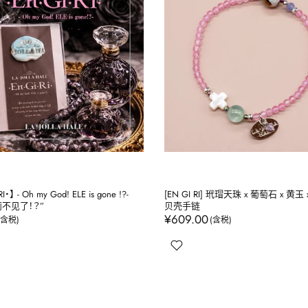
・】 - Oh my God! ELE is gone !?-
[EN GI RI] 玳瑁天珠 x 葡萄石 x 黄玉
莉不见了！？”
贝壳手链
¥609.00