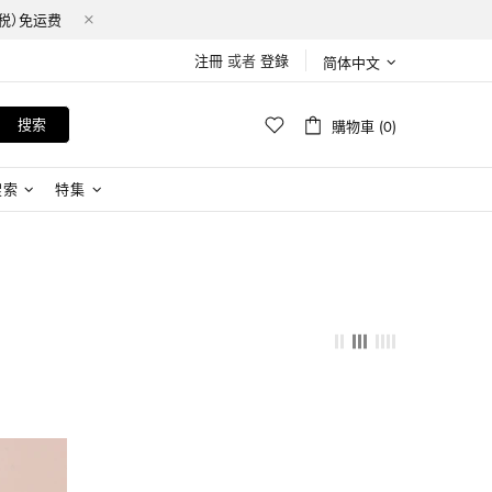
含税）免运费
注冊
或者
登錄
简体中文
搜索
購物車 (0)
搜索
特集