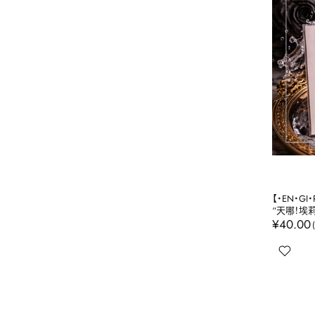
【・EN・GI・RI
“天哪！埃
¥40.00