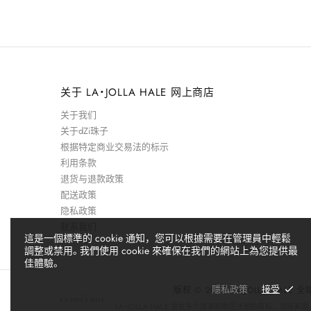
关于 LA・JOLLA HALE 网上商店
关于我们
关于dZi珠子
根据特定商业交易法的标示
利用条款
退货与退款政策
配送政策
隐私政策
联系我们
這是一個標準的 cookie 通知，您可以根據需要在管理員中輕鬆
調整或禁用。我們使用 cookie 來確保在我們的網站上為您提供最
佳體驗。
隱私政策
接受
版权 © 2026 LA・JOLLA HALE 
LA・JOLLA HALE 是在多个国家和地区注册的商标，包括美