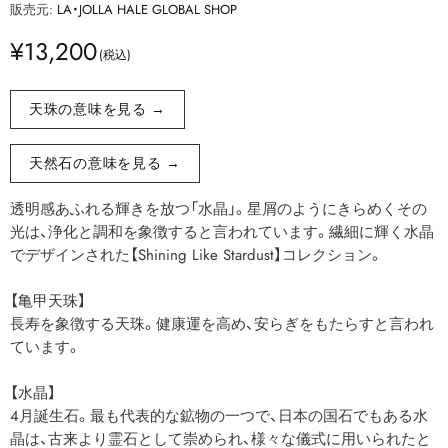
販売元:
LA・JOLLA HALE GLOBAL SHOP
¥13,200
天珠の意味を見る →
天然石の意味を見る →
透明感あふれる輝きを放つ「水晶」。星屑のようにきらめくその
光は、浄化と調和を象徴すると言われています。繊細に輝く水晶
でデザインされた【Shining Like Stardust】コレクション。
【亀甲天珠】
長寿を象徴する天珠。健康運を高め、安らぎをもたらすと言われ
ています。
【水晶】
4月誕生石。最も代表的な鉱物の一つで、日本の国石でもある水
晶は、古来より霊石として崇められ、様々な儀式に用いられたと