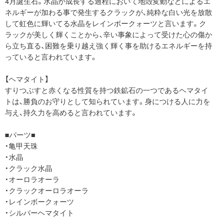
4月誕生石。水晶が成長する過程において地殻変動などによるエ
ネルギーが加わる事で発生するクラックが、純粋な白い光を放散
して虹色に輝いてる水晶をレインボークォーツと言います。ク
ラックが美しく輝くことから、辛い事象によって受けた心の傷か
ら立ち直る、困難を乗り越え強く輝く事を助けるエネルギーを持
っていると言われています。
【ヘマタイト】
すりつぶすと赤くなる性質を持つ鉄鉱石の一つであるヘマタイ
トは、勝負のお守りとして知られています。身につける人に力を
与え、持久力を高めると言われています。
■パーツ■
・亀甲天珠
・水晶
・クラック水晶
・オーロラオーラ
・クラックオーロラオーラ
・レインボークォーツ
・シルバーヘマタイト