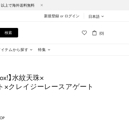
Y（税込）以上で海外送料無料
新規登録
or
ログイン
日本語
検索
(0)
アイテムから探す
特集
y Box!】​水紋天珠×
ト×クレイジーレースアゲート
HOP