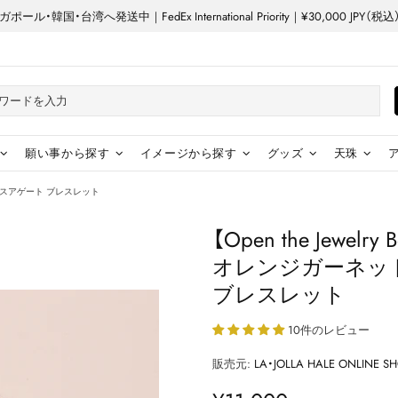
ル・韓国・台湾へ発送中｜FedEx International Priority｜¥30,000 JP
願い事から探す
イメージから探す
グッズ
天珠
ーレースアゲート ブレスレット
【Open the Jewelr
オレンジガーネッ
ブレスレット
10件のレビュー
販売元:
LA・JOLLA HALE ONLINE S