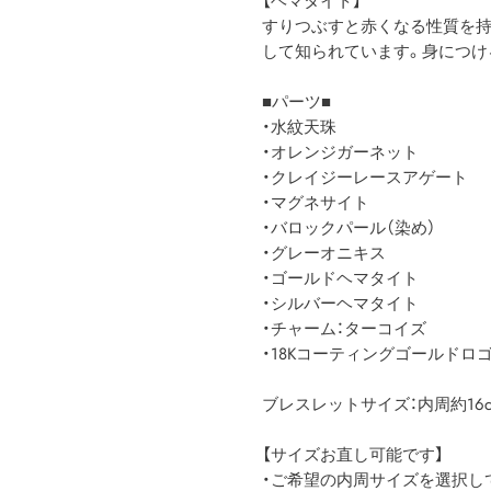
【ヘマタイト】
すりつぶすと赤くなる性質を持
して知られています。身につけ
■パーツ■
・水紋天珠
・オレンジガーネット
・クレイジーレースアゲート
・マグネサイト
・バロックパール（染め）
・グレーオニキス
・ゴールドヘマタイト
・シルバーヘマタイト
・チャーム：ターコイズ
・18Kコーティングゴールドロ
ブレスレットサイズ：内周約16cm（約
【サイズお直し可能です】
・ご希望の内周サイズを選択し