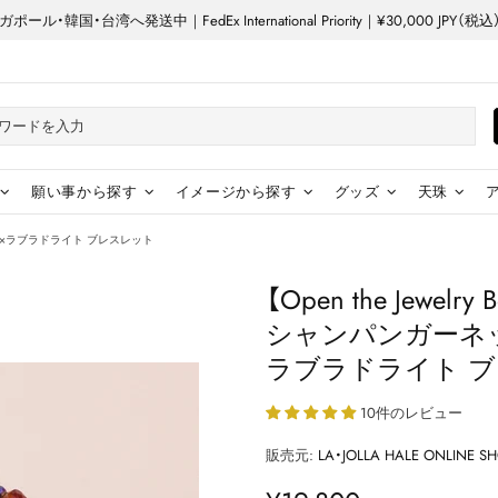
ル・韓国・台湾へ発送中｜FedEx International Priority｜¥30,000 JP
願い事から探す
イメージから探す
グッズ
天珠
ゾナイト×ラブラドライト ブレスレット
【Open the Jewelr
シャンパンガーネ
ラブラドライト 
10件のレビュー
販売元:
LA・JOLLA HALE ONLINE S