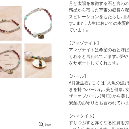
月と太陽を象徴する石と言われ
惑星から宿った宇宙の叡智を秘
スピレーションをもたらし、直
す。また、人生においての本質
ています。
【アマゾナイト】
アマゾナイトは希望の石と呼ば
くれると言われています。夢や
をサポートしてくれます。
【パール】
6月誕生石。古くは「人魚の涙」
きを持つパールは、美と健康、
ザーオブパール（母貝）から美
安産のお守りとも言われていま
【ヘマタイト】
すりつぶすと赤くなる性質を持
Zoom