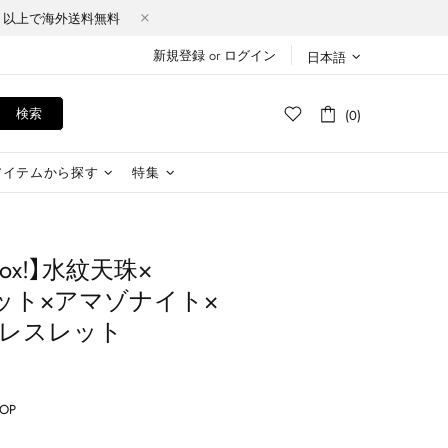
Y（税込）以上で海外送料無料
新規登録
or
ログイン
日本語
検索
(0)
アイテムから探す
特集
y Box!】​水紋天珠×
ット×アマゾナイト×
ブレスレット
HOP