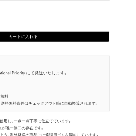
カートに入れる
tional Priority にて発送いたします。
料無料
、送料無料条件はチェックアウト時に自動換算されます。
使用し、一点一点丁寧に仕立てています。
れが唯一無二の存在です。
よう、海外発送の商品には修理用ゴムを同封しています。