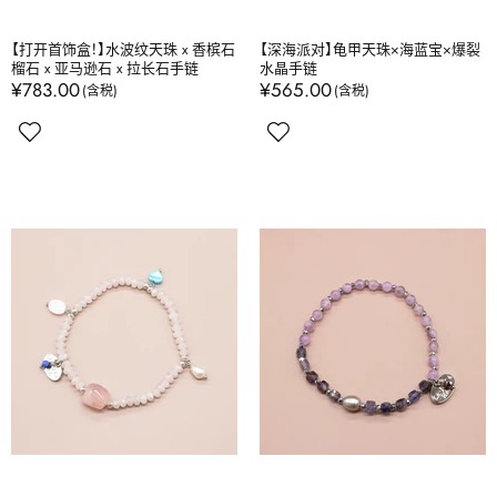
【打开首饰盒！】水波纹天珠 x 香槟石
【深海派对】龟甲天珠×海蓝宝×爆裂
榴石 x 亚马逊石 x 拉长石手链
水晶手链
¥783.00
¥565.00