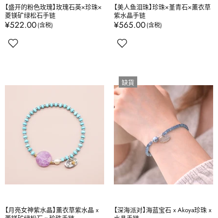
【盛开的粉色玫瑰】玫瑰石英×珍珠×
【美人鱼泪珠】珍珠×堇青石×薰衣草
菱镁矿绿松石手链
紫水晶手链
¥522.00
¥565.00
缺貨
【月亮女神紫水晶】薰衣草紫水晶 x
【深海派对】海蓝宝石 x Akoya珍珠 x