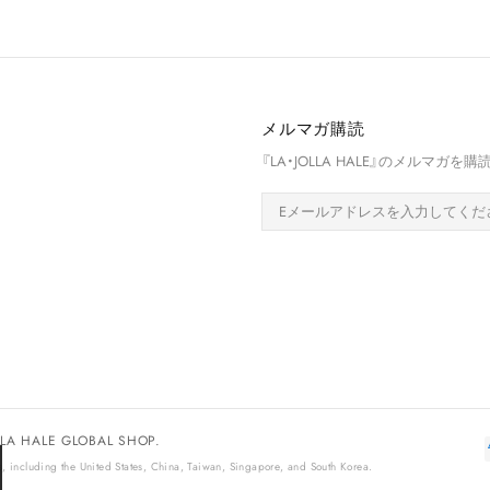
メルマガ購読
『LA・JOLLA HALE』のメルマ
OLLA HALE GLOBAL SHOP.
, including the United States, China, Taiwan, Singapore, and South Korea.