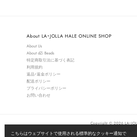
About LA・JOLLA HALE ONLINE SHOP
About Us
About dZi Beads
特定商取引法に​基づく​表記
利用規約
返品・返金ポリシー
配送ポリシー
プライバシーポリシー
お問い合わせ
Copyright © 2026 LA・J
LA・JOLLA HALE is a registered trademark in multiple countries and regions
こちらはウェブサイトで使用される標準的なクッキー通知で